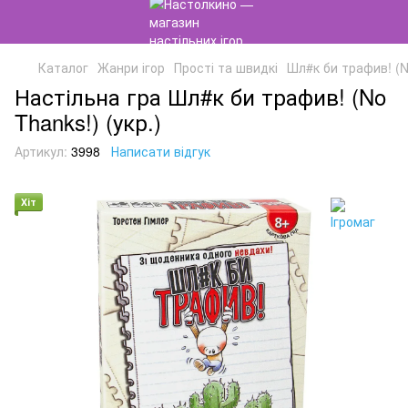
Каталог
Жанри ігор
Прості та швидкі
Шл#к би трафив! (No
Настільна гра Шл#к би трафив! (No
Thanks!) (укр.)
Артикул:
3998
Написати відгук
Хіт