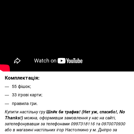
Комплектація:
55 фішок;
33 ігрові карти;
правила гри.
Купити настільну гру
Шл#к би трафив! (Нет уж, спасибо!, No
Thanks!)
можна, оформивши замовлення у нас на сайті,
зателефонувавши за телефонами 0997318116 та 0970070930
або в магазині настільних ігор Настолкино у м. Дніпро за