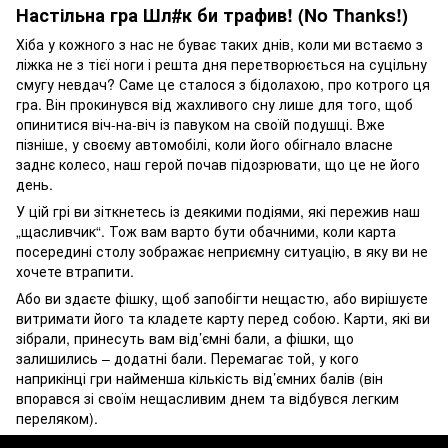
Настільна гра Шл#к би трафив! (No Thanks!)
Хіба у кожного з нас не буває таких днів, коли ми встаємо з
ліжка не з тієї ноги і решта дня перетворюється на суцільну
смугу невдач? Саме це сталося з бідолахою, про котрого ця
гра. Він прокинувся від жахливого сну лише для того, щоб
опинитися віч-на-віч із павуком на своїй подушці. Вже
пізніше, у своєму автомобілі, коли його обігнало власне
заднє колесо, наш герой почав підозрювати, що це не його
день.
У цій грі ви зіткнетесь із деякими подіями, які пережив наш
„щасливчик“. Тож вам варто бути обачними, коли карта
посередині столу зображає неприємну ситуацію, в яку ви не
хочете втрапити.
Або ви здаєте фішку, щоб запобігти нещастю, або вирішуєте
витримати його та кладете карту перед собою. Карти, які ви
зібрали, принесуть вам від’ємні бали, а фішки, що
залишились – додатні бали. Перемагає той, у кого
наприкінці гри найменша кількість від’ємних балів (він
впорався зі своїм нещасливим днем та відбувся легким
переляком).