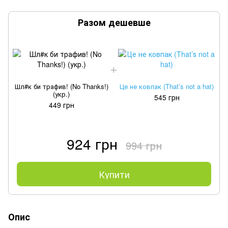
Разом дешевше
Шл#к би трафив! (No Thanks!)
Це не ковпак (That’s not a hat)
(укр.)
545 грн
449 грн
924 грн
994 грн
Купити
Опис