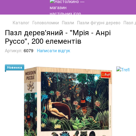
Каталог
Головоломки
Пазли
Пазли фігурні дерево
Пазл 
Пазл дерев'яний - "Мрія - Анрі
Руссо", 200 елементів
Артикул:
6079
Написати відгук
Новинка