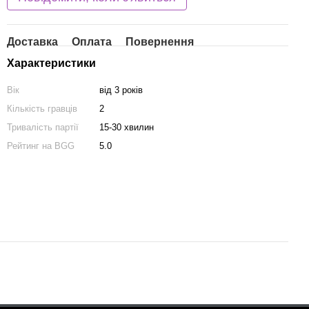
Доставка
Оплата
Повернення
Характеристики
Вік
від 3 років
Кількість гравців
2
Тривалість партії
15-30 хвилин
Рейтинг на BGG
5.0