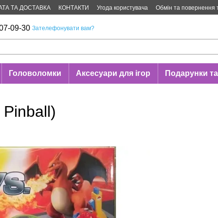
АТА ТА ДОСТАВКА
КОНТАКТИ
Угода користувача
Обмін та повернення 
07-09-30
Зателефонувати вам?
Головоломки
Аксесуари для ігор
Подарунки та
Pinball)