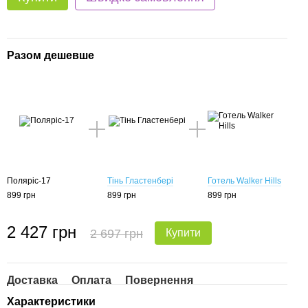
Разом дешевше
Поляріс-17
Тінь Гластенбері
Готель Walker Hills
899 грн
899 грн
899 грн
2 427 грн
2 697 грн
Купити
Доставка
Оплата
Повернення
Характеристики