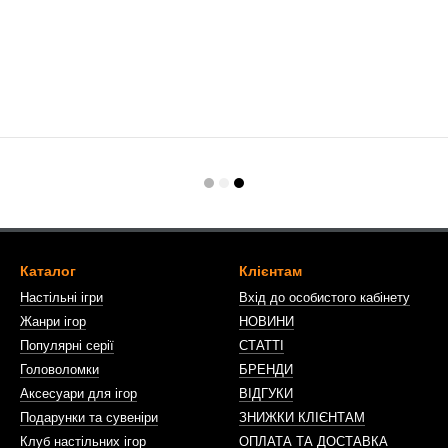
Каталог
Клієнтам
Настільні ігри
Вхід до особистого кабінету
Жанри ігор
НОВИНИ
Популярні серії
СТАТТІ
Головоломки
БРЕНДИ
Аксесуари для ігор
ВІДГУКИ
Подарунки та сувеніри
ЗНИЖКИ КЛІЄНТАМ
Клуб настільних ігор
ОПЛАТА ТА ДОСТАВКА