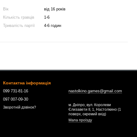
Вік
від 16 років
Кількість гравців
1-6
Тривалість партії
4-6 годин
Контактна інформація
099 731-81-16
nastolkino.games@gmail.com
097 007-09-30
м. Дніпро, вул. Королеви
Зворотній дзвінок?
Єлизавети ІІ, 1, Настолкино (1
поверх, окремий вхід)
Мапа проїзду