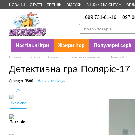
Перейти до основного контенту
НОВИНИ
СТАТТІ
БРЕНДИ
ВІДГУКИ
ЗНИЖКИ КЛІЄНТАМ
ОПЛ
Публічна оферта
099 731-81-16
097 0
Настільні ігри
Жанри ігор
Популярні серії
Головна
Каталог
Жанри ігор
Квести та детективи
Поляріс-17
Детективна гра Поляріс-17
Артикул: 5866
Написати відгук