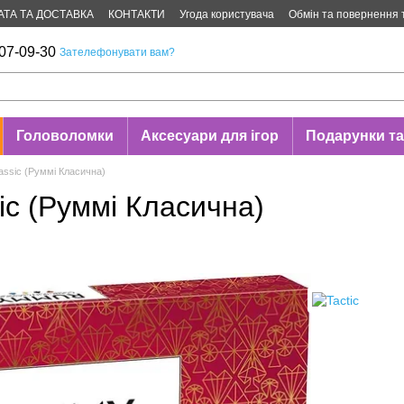
АТА ТА ДОСТАВКА
КОНТАКТИ
Угода користувача
Обмін та повернення 
07-09-30
Зателефонувати вам?
Головоломки
Аксесуари для ігор
Подарунки та
ssic (Руммі Класична)
ic (Руммі Класична)