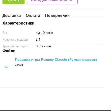
Доставка
Оплата
Повернення
Характеристики
Вік
від 10 років
Кількість гравців
2-4
Тривалість партії
30 хвилин
Файли
Правила игры Rummy Classic (Румми классик)
0.9 МБ
PDF