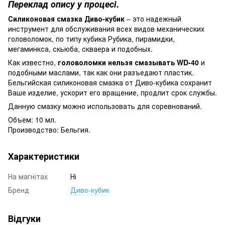
Переклад опису у процесі.
Силиконовая смазка Диво-кубик
– это надежный
инструмент для обслуживания всех видов механических
головоломок, по типу кубика Рубика, пирамидки,
мегаминкса, скьюба, скваера и подобных.
Как известно,
головоломки нельзя смазывать WD-40
и
подобными маслами, так как они разъедают пластик.
Бельгийская силиконовая смазка от Диво-кубика сохранит
Ваше изделие, ускорит его вращение, продлит срок службы.
Данную смазку можно использовать для соревнований.
Объем: 10 мл.
Производство: Бельгия.
Характеристики
На магнітах
Ні
Бренд
Диво-кубик
Відгуки