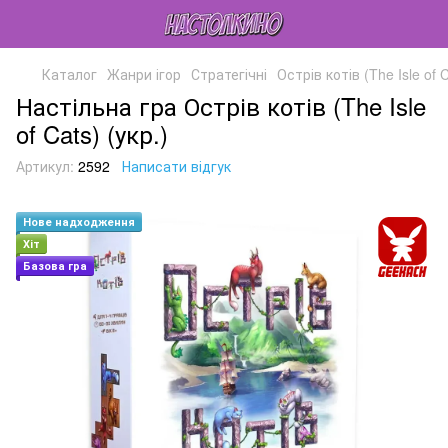
Каталог
Жанри ігор
Стратегічні
Острів котів (The Isle of C
Настільна гра Острів котів (The Isle
of Cats) (укр.)
Артикул:
2592
Написати відгук
Нове надходження
Хіт
Базова гра