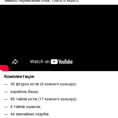
чимало переможних очок, і багато іншого.
Комплектація:
30 фігурок котів (6 кожного кольору);
корабель Веша;
85 тайлів котів (17 кожного кольору);
6 тайлів ошаксів;
44 звичайних скарбів;