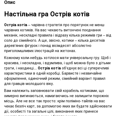
Опис
Настільна гра Острів котів
Острів котів
– чарівна стратегія про порятунок не менш
чарівних котиків. На вас чекають витончені поєднання
механік, нескладні правила і відразу кілька режимів гри – від
соло до сімейного. А ще, звісно, котики – кілька десятків
дерев'яних фігурок і понад вісімдесят абсолютно
приголомшливих ілюстрацій на жетонах.
Кожному коли-небудь хотілося мати універсальну гру. Щоб і
красива, і нескладна, і вдумлива, і щоб можна було з дітьми
грати, і наодинці...
Острів котів
об'єднує всі ці суперечливі
характеристики в одній коробці. Барвисте і незвичайне
оформлення, одиночний режим, сімейний варіант правил
для гравців молодшого віку.
Вам належить заповнювати свій корабель котиками, що
химерно вигинаються, намагаючись не залишити порожніх
місць. Але не все так просто: крім поліміно-тайлів на вас
чекає безліч карт, за допомогою яких ви будете здійснювати
дії, особисті та загальні цілі, виконання яких принесе