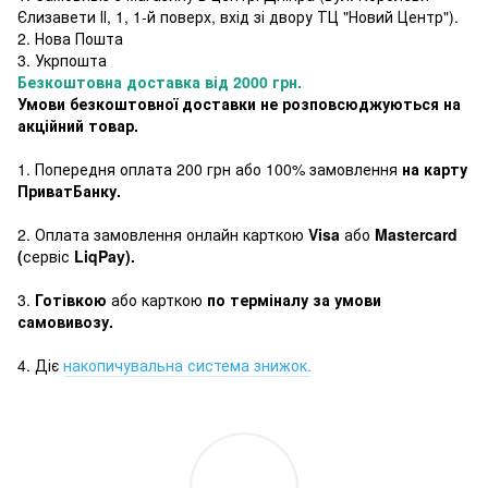
Єлизавети ІІ, 1, 1-й поверх, вхід зі двору ТЦ "Новий Центр"
).
2. Нова Пошта
3. Укрпошта
Безкоштовна доставка від 2000 грн.
Умови безкоштовної доставки не розповсюджуються на
акційний товар.
1. Попередня оплата 200 грн або 100% замовлення
на карту
ПриватБанку.
2. Оплата замовлення онлайн карткою
Visa
або
Mastercard
(
сервіс
LiqPay).
3.
Готівкою
або карткою
по терміналу за умови
самовивозу.
4. Діє
накопичувальна система знижок.