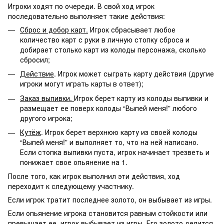
Игроки ходят по очереди. В свой ход игрок
последовательно выполняет такие действия:
Сброс и добор карт.
Игрок сбрасывает любое
количество карт с руки в личную стопку сброса и
добирает столько карт из колоды персонажа, сколько
сбросил;
Действие
. Игрок может сыграть карту действия (другие
игроки могут играть карты в ответ);
Заказ выпивки.
Игрок берет карту из колоды выпивки и
размещает ее поверх колоды “Выпей меня!” любого
другого игрока;
Кутёж
. Игрок берет верхнюю карту из своей колоды
“Выпей меня!” и выполняет то, что на ней написано.
Если стопка выпивки пуста, игрок начинает трезветь и
понижает свое опьянение на 1.
После того, как игрок выполнил эти действия, ход
переходит к следующему участнику.
Если игрок тратит последнее золото, он выбывает из игры.
Если опьянение игрока становится равным стойкости или
превышает ее, игрок выбывает из игры. Его золото делится