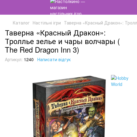
Каталог
Настільні ігри
Таверна «Красный Дракон»: Тролль
Таверна «Красный Дракон»:
Троллье зелье и чары волчары (
The Red Dragon Inn 3)
Артикул:
1240
Написати відгук