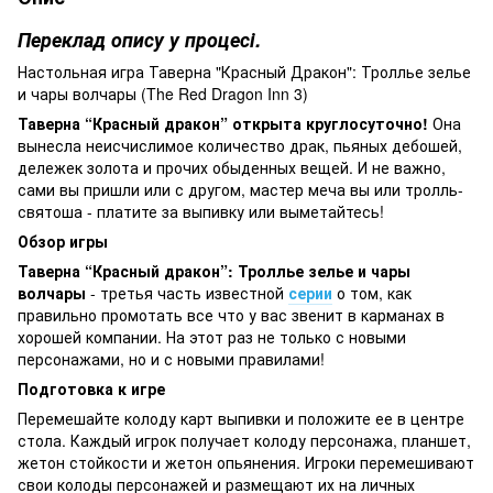
Переклад опису у процесі.
Настольная игра Таверна "Красный Дракон": Троллье зелье
и чары волчары (The Red Dragon Inn 3) ​​​​​
Таверна “Красный дракон” открыта круглосуточно!
Она
вынесла неисчислимое количество драк, пьяных дебошей,
дележек золота и прочих обыденных вещей. И не важно,
сами вы пришли или с другом, мастер меча вы или тролль-
святоша - платите за выпивку или выметайтесь!
Обзор игры
Таверна “Красный дракон”: Троллье зелье и чары
волчары
- третья часть известной
серии
о том, как
правильно промотать все что у вас звенит в карманах в
хорошей компании. На этот раз не только с новыми
персонажами, но и с новыми правилами!
Подготовка к игре
Перемешайте колоду карт выпивки и положите ее в центре
стола. Каждый игрок получает колоду персонажа, планшет,
жетон стойкости и жетон опьянения. Игроки перемешивают
свои колоды персонажей и размещают их на личных