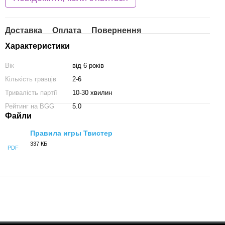
Доставка
Оплата
Повернення
Характеристики
Вік
від 6 років
Кількість гравців
2-6
Тривалість партії
10-30 хвилин
Рейтинг на BGG
5.0
Файли
Правила игры Твистер
337 КБ
PDF