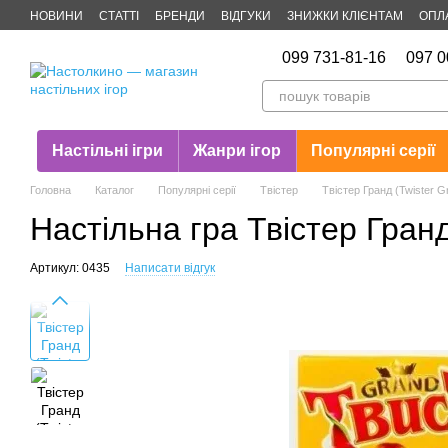
Перейти до основного контенту
НОВИНИ
СТАТТІ
БРЕНДИ
ВІДГУКИ
ЗНИЖКИ КЛІЄНТАМ
ОПЛ
Публічна оферта
099 731-81-16
097 0
Настільні ігри
Жанри ігор
Популярні серії
Головна
Каталог
Популярні серії
Твістер
Твістер Гранд (Twister G
Настільна гра Твістер Гранд
Артикул: 0435
Написати відгук