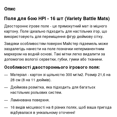
Опис
Поля для бою НРІ - 16 шт (Variety Battle Mats)
Двостороннє ігрове поле - це прямокутний мат із міцного
картону. Поле ідеально підходить для настільних ігор, що
використовують для переміщення фігур дюймову сітку.
Завдяки особливостям поверхні Майстер підземель може
заздалегідь нанести на поле позначки неперманентним
маркером на водній основі. Такі мітки легко видалити за
допомогою вологої серветки, губки, гумки або тканини.
Особливості двостороннього ігрового поля:
Матеріал - картон зі щільністю 300 мг/м2. Розмір 21,6 на
28 см (8 на 11 дюймів).
Дюймова розмітка, яка підходить для багатьох
настільних рольових систем.
Ламінована поверхня.
16 видів місцевості на 8 різних полях, щоб ваша пригода
відбувалася в унікальному оточенні!