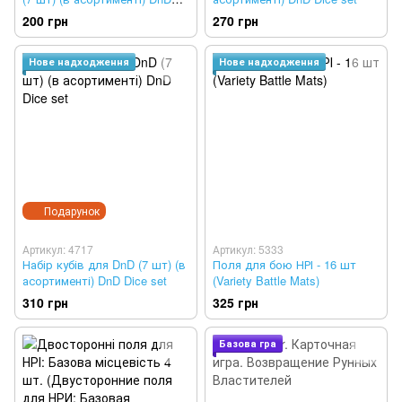
Dice set
200 грн
270 грн
Нове надходження
Нове надходження
Подарунок
Артикул: 4717
Артикул: 5333
Набір кубів для DnD (7 шт) (в
Поля для бою НРІ - 16 шт
асортименті) DnD Dice set
(Variety Battle Mats)
310 грн
325 грн
Базова гра