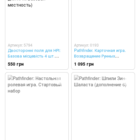
Артикул: 5794
Артикул: 0193
Двосторонні поля для НРІ:
Pathfinder. Карточная игра.
Базова місцевість 4 шт.
Возвращение Рунных
(Двусторонние поля для
Властителей
550 грн
1 095 грн
НРИ: Базовая местность)