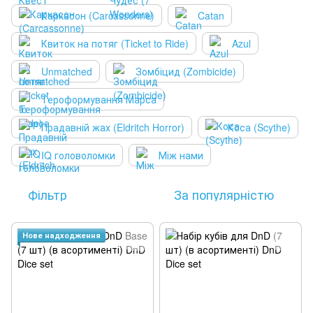
Каркасон (Carcassonne)
Catan
Квиток на потяг (Ticket to Ride)
Azul
Unmatched
Зомбіцид (Zombicide)
Тероформування Марса
Прадавній жах (Eldritch Horror)
Коса (Scythe)
IQ головоломки
Між нами
Фільтр
За популярністю
Нове надходження