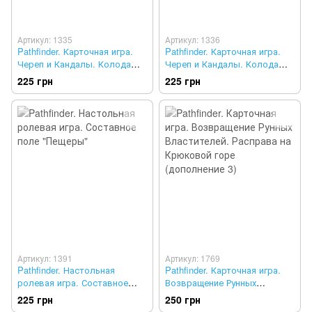
Артикул: 1335
Артикул: 1336
Pathfinder. Карточная игра.
Pathfinder. Карточная игра.
Череп и Кандалы. Колода
Череп и Кандалы. Колода
приключения 6 "Из глубин
дополнительных персонажей
225 грн
225 грн
преисподней"
Артикул: 1391
Артикул: 1769
Pathfinder. Настольная
Pathfinder. Карточная игра.
ролевая игра. Составное
Возвращение Рунных
поле "Пещеры"
Властителей. Расправа на
225 грн
250 грн
Крюковой горе (дополнение