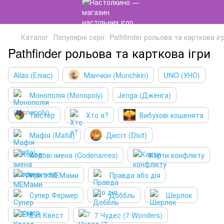
Каталог
Популярні серії
Pathfinder рольова та карткова іг
Pathfinder рольова та карткова ігри
Alias (Еліас)
Манчкін (Munchkin)
UNO (УНО)
Монополія (Monopoly)
Jenga (Дженга)
Твістер
Хто я?
Вибухові кошенята
Мафія (Mafia)
Діксіт (Dixit)
Кодові імена (Codenames)
Карти конфлікту
Ігри з МЕМами
Правда або дія
Супер Фермер
Доббль
Шерлок
Exit Квест
7 Чудес (7 Wonders)