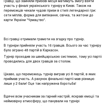
Гравці, що зайняли призові місця матимуть змогу взяти
участь у фіналі українського турніру в Києві. Також на
переможців чекали чудові призи в стилі легендарної гри:
сети міплів, форма для випікання, свічка, та жетони до
карти України "Чумацтво".
Всі гравці отримали грамоти на згадку про турнір.
В турніри прийняли участь 16 гравців. Всього за час турніру
було зіграно 48 партій в Каркасон.
Турнір проходив за швейцарською системою, тому усі партії
проводились для двох гравців за столом.
Цікаво, що переможець турнір виграв усі 8 партій, в яких
приймав участь. А рахунок фінальної партії мав різницю
лише у 2 бали! Оце так напружена боротьба!
Вдячні всім учасникам за гарний настрій, яскраві емоції та
неймовірну атмосферу, що панували на турнірі