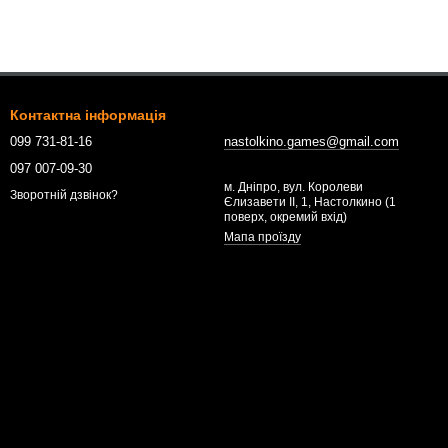
Контактна інформація
099 731-81-16
nastolkino.games@gmail.com
097 007-09-30
м. Дніпро, вул. Королеви
Зворотній дзвінок?
Єлизавети ІІ, 1, Настолкино (1
поверх, окремий вхід)
Мапа проїзду