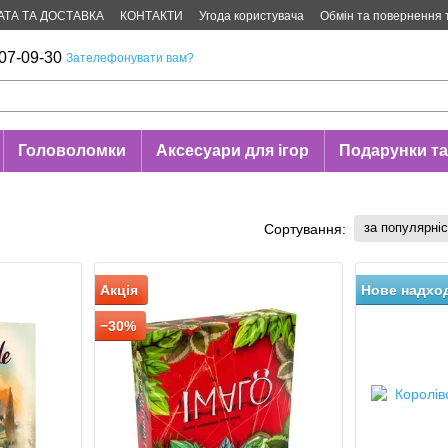
АТА ТА ДОСТАВКА
КОНТАКТИ
Угода користувача
Обмін та повернення 
07-09-30
Зателефонувати вам?
Головоломки
Аксесуари для ігор
Подарунки та
за популярні
Сортування:
Акція
Нове надхо
−30%