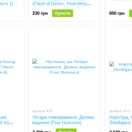
пуск 1)
(Clash of Decks: Treachery)
(Випуск 2)
230 грн
Купити
600 грн
Артикул: 4757
Артикул: 4771
ння
Чотири темпераменти. Делюкс
Нортґард. 
h In)
видання (Four Humours)
(Northgard: