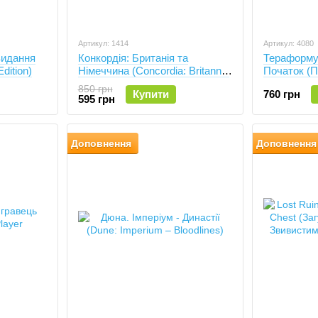
Артикул: 1414
Артикул: 4080
видання
Конкордія: Британія та
Тераформу
dition)
Німеччина (Concordia: Britannia
Початок (
& Germania)
Пролог, Ter
850 грн
Купити
760 грн
Prelude)
595 грн
Доповнення
Доповнення