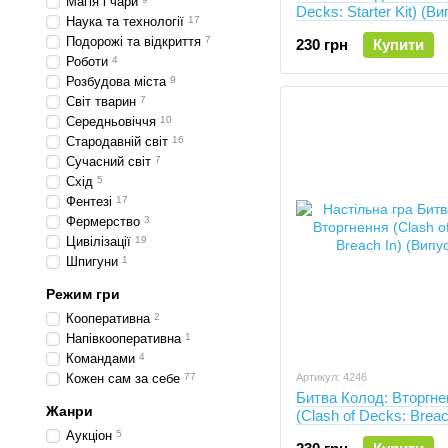
Магія і чари
Decks: Starter Kit) (Ви
Наука та технології
17
Подорожі та відкриття
7
230 грн
Купити
Роботи
4
Розбудова міста
9
Світ тварин
7
Середньовіччя
10
Стародавній світ
16
Сучасний світ
7
Схід
5
Фентезі
17
Фермерство
3
Цивілізації
19
Шпигуни
1
Режим гри
Кооперативна
2
Напівкооперативна
1
Командами
4
Кожен сам за себе
77
Артикул: 4246
Битва Колод: Вторгне
Жанри
(Clash of Decks: Breac
(Випуск 4)
Аукціон
5