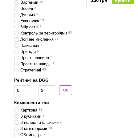
230 грн
Купити
Варгейми
29
Веселі
2
Дуельні
9
Економіка
23
Збір сетів
2
Контроль за територіями
65
Логічне мислення
28
Навчальні
1
Пригоди
6
Прості правила
7
Прості та швидкі
1
Стратегічні
65
Рейтинг на BGG
Від Рейтинг на BGG
До Рейтинг на BGG
ОК
Компоненти гри
Карткова
33
З кубиками
8
З полем та фішками
70
З мініатюрами
20
Об'ємна гра
2