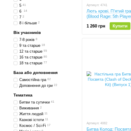
5
41
Артикул: 4741
Лють крові. П’ятий гр
6
14
(Blood Rage: 5th Playe
7
2
Expansion)
8 і більше
2
1 260 грн
Купити
Вік учасників
7-8 років
8
9 та старше
18
12 та старше
55
16 та старше
80
18 та старше
77
База або доповнення
Самостійна гра
62
Доповнення до гри
22
Тематика
Битви та сутички
41
Виживання
2
Життя людей
11
Казкові істоти
11
Артикул: 4082
Космос / Sci-Fi
17
Битва Колод: Посвята 
9