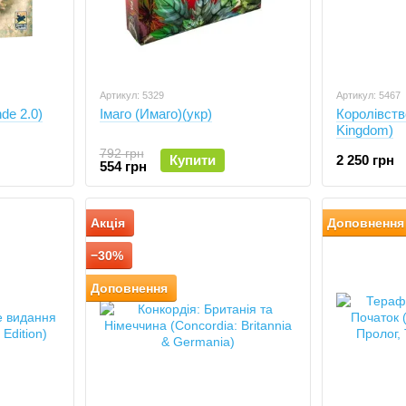
Артикул: 5329
Артикул: 5467
de 2.0)
Імаго (Имаго)(укр)
Королівств
Kingdom)
792 грн
Купити
2 250 грн
554 грн
Акція
Доповнення
−30%
Доповнення