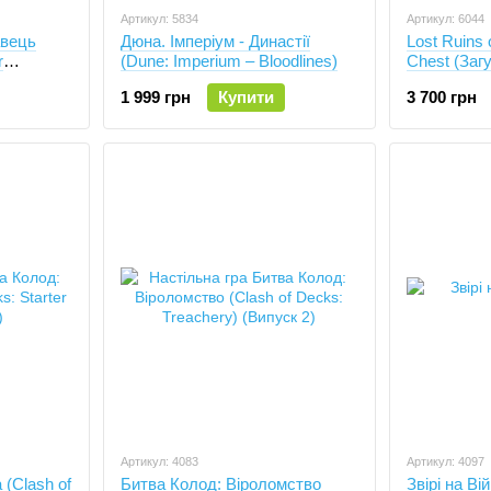
Артикул: 5834
Артикул: 6044
авець
Дюна. Імперіум - Династії
Lost Ruins 
r
(Dune: Imperium – Bloodlines)
Chest (Загу
Звивистими
1 999 грн
Купити
3 700 грн
Paths))
Артикул: 4083
Артикул: 4097
(Clash of
Битва Колод: Віроломство
Звірі на Ві