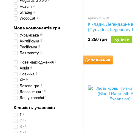
Pegasus Spiele
Rozum
3
Strateg
1
WoodCat
2
Артикул: 5728
Кіклади. Легендарне 
Мова компонентів гри
(Cyclades: Legendary E
Українська
64
3 250 грн
Купити
Англійська
5
Російська
5
Без тексту
14
Доповнення
Нове надходження
7
Акція
6
Новинка
2
Хіт
9
Базова гра
3
Доповнення
18
Доп у коробці
1
Кількість учасників
1
26
2
69
3
71
4
71