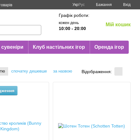
Укр
Рус
Бажання
Вхід
товарів
Графік роботи:
кожен день
Мій кошик
10:00 - 20:00
 сувеніри
Клуб настільних ігор
Оренда ігор
стю
спочатку дешевше
за назвою
Відображення:
дження