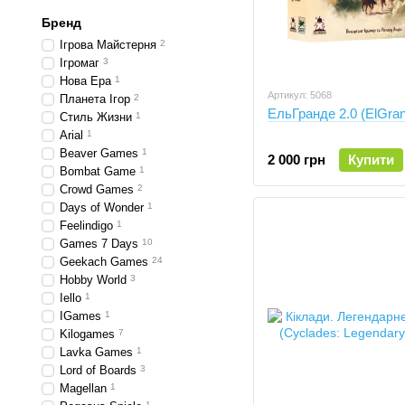
Бренд
Ігрова Майстерня
2
Ігромаг
3
Нова Ера
1
Артикул: 5068
Планета Ігор
2
ЕльГранде 2.0 (ElGran
Стиль Жизни
1
Arial
1
Beaver Games
1
2 000 грн
Купити
Bombat Game
1
Crowd Games
2
Days of Wonder
1
Feelindigo
1
Games 7 Days
10
Geekach Games
24
Hobby World
3
Iello
1
IGames
1
Kilogames
7
Lavka Games
1
Lord of Boards
3
Magellan
1
1