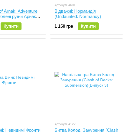
Артикул: 4601
of Arnak: Adventure
Відважні: Нормандія
блені руїни Арнаку.
(Undaunted: Normandy)
 стежками (Twisted
Купити
1 150 грн
Купити
Артикул: 4122
йні: Невидимі Фронти
Битва Колод: Занурення (Clash