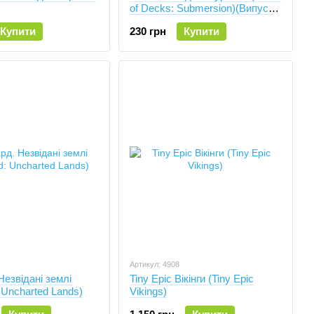
of Decks: Submersion)(Випуск
3)
Купити
230 грн
Купити
Артикул: 4908
Незвідані землі
Tiny Epic Вікінги (Tiny Epic
 Uncharted Lands)
Vikings)