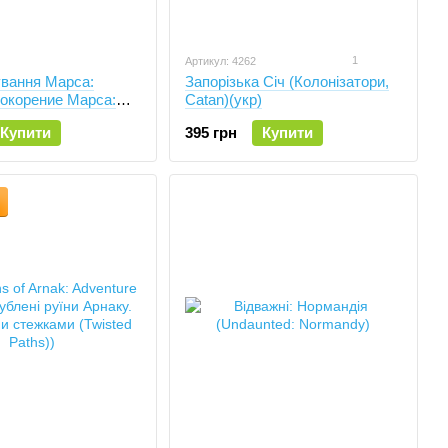
1
Артикул: 4262
вання Марса:
Запорізька Січ (Колонізатори,
Покорение Марса:
Catan)(укр)
raforming Mars:
Купити
395 грн
Купити