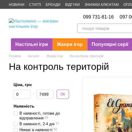
Перейти до основного контенту
НОВИНИ
СТАТТІ
БРЕНДИ
ВІДГУКИ
ЗНИЖКИ КЛІЄНТАМ
ОПЛ
Публічна оферта
099 731-81-16
097 0
Настільні ігри
Жанри ігор
Популярні серії
Головна
Каталог
Жанри ігор
На контроль територій
На контроль територій
Ціна, грн
Від Ціна, грн
До Ціна, грн
ОК
Наявність
В наявності, готове до
відправлення
31
В наявності, 2-4 дні
17
Немає в наявності
32